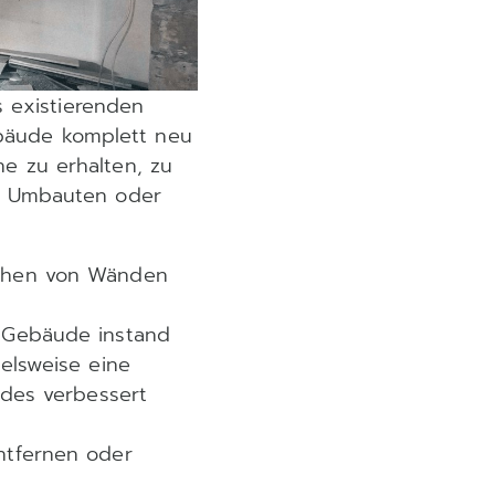
s existierenden
bäude komplett neu
e zu erhalten, zu
n, Umbauten oder
ichen von Wänden
n Gebäude instand
elsweise eine
udes verbessert
ntfernen oder